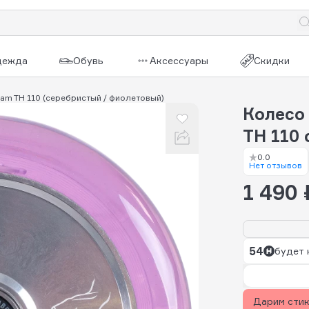
дежда
Обувь
Аксессуары
Скидки
eam TH 110 (серебристый / фиолетовый)
Колесо
TH 110
0.0
Нет отзывов
1 490 
54
будет 
Дарим сти