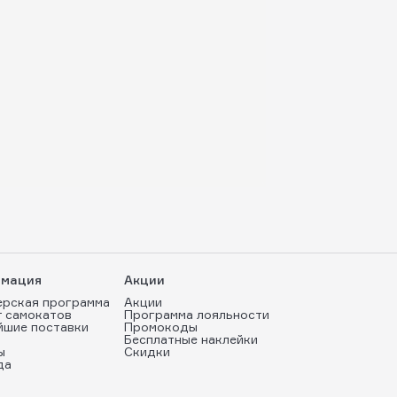
мация
Акции
ерская программа
Акции
т самокатов
Программа лояльности
йшие поставки
Промокоды
Бесплатные наклейки
ы
Скидки
да