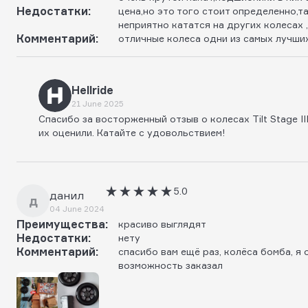
Недостатки:
цена,но это того стоит определенно,т
неприятно кататся на других колесах ,
Комментарий:
отличные колеса одни из самых лучши
Hellride
21 June 2025
Спасибо за восторженный отзыв о колесах Tilt Stage II
их оценили. Катайте с удовольствием!
5.0
данил
д
04 June 2024
Преимущества:
красиво выглядят
Недостатки:
нету
Комментарий:
спасибо вам ещё раз, колёса бомба, я 
возможность заказал