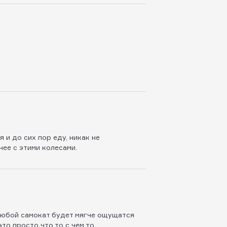
 и до сих пор еду, никак не
ее с этими колесами.
 любой самокат будет мягче ощущатся
то просто что то с чем то