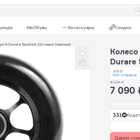
дежда
Обувь
Аксессуары
Скидки
ge III Durare Spoked 110 пара (черный)
Колесо 
Durare
0.0
Нет отзывов
8 190 ₽
7 090 
331
будет
Дарим сти