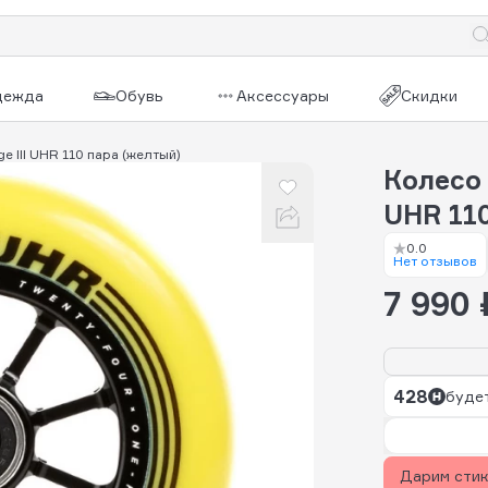
дежда
Обувь
Аксессуары
Скидки
ge III UHR 110 пара (желтый)
Колесо 
UHR 11
0.0
Нет отзывов
7 990 
428
будет
Дарим сти