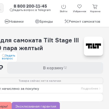
8 800 200-11-45
Задать вопрос в Telegram
Войти
Избранное
Корзина
Новинки
Бренды
Ремонт самокатов
для самоката Tilt Stage III
0 пара желтый
Задать
вопрос
₽
В корзину
Товара сейчас нет в наличии
 начислено за покупку
Подробнее
керы!
Эксклюзивная гарантия