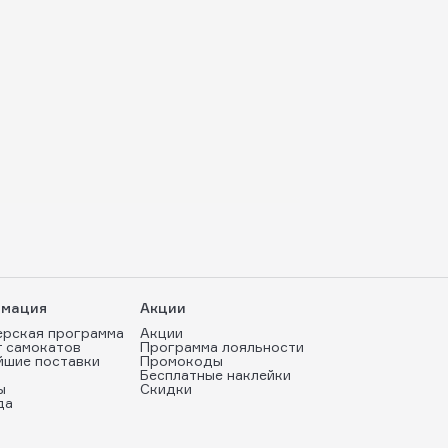
мация
Акции
ерская программа
Акции
т самокатов
Программа лояльности
йшие поставки
Промокоды
Бесплатные наклейки
ы
Скидки
да