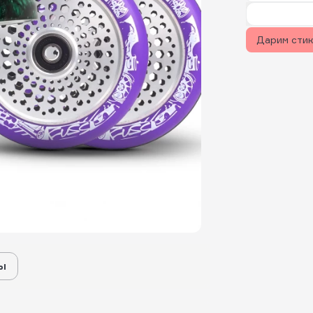
Дарим сти
ы