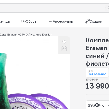
дежда
Обувь
Аксессуары
Скидки
Дека Erawan v2 540 / Колеса Dorikin
Комплек
Erawan 
синий /
фиолет
0.0
Нет отзывов
17 680 ₽
13 990
293
будет