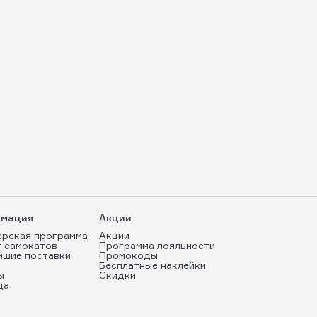
мация
Акции
ерская программа
Акции
т самокатов
Программа лояльности
йшие поставки
Промокоды
Бесплатные наклейки
ы
Скидки
да