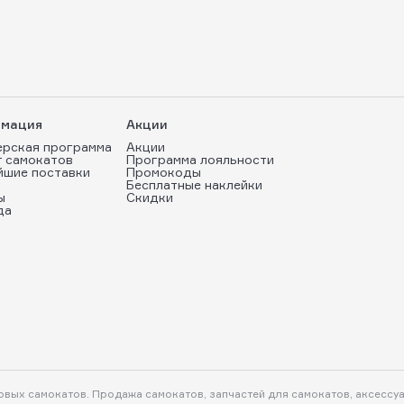
мация
Акции
ерская программа
Акции
т самокатов
Программа лояльности
йшие поставки
Промокоды
Бесплатные наклейки
ы
Скидки
да
ковых самокатов. Продажа самокатов, запчастей для самокатов, аксессу