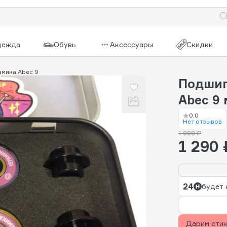
дежда
Обувь
Аксессуары
Скидки
мика Abec 9
Подшип
Abec 9 
0.0
Нет отзывов
1 990 ₽
1 290 
24
будет 
Дарим сти