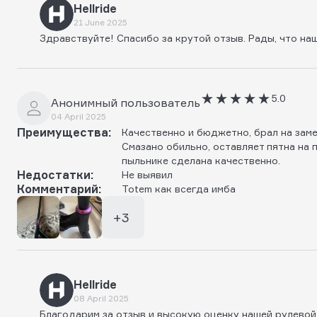
Hellride
21 June 2025
Здравствуйте! Спасибо за крутой отзыв. Рады, что н
5.0
Анонимный пользователь
04 April 2025
Преимущества:
Качественно и бюджетно, брал на замен
Смазано обильно, оставляет пятна на 
пыльнике сделана качественно.
Недостатки:
Не выявил
Комментарий:
Totem как всегда имба
+3
Hellride
08 April 2025
Благодарим за отзыв и высокую оценку нашей рулевой