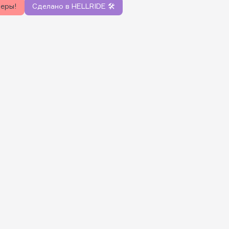
керы!
Сделано в HELLRIDE 🛠️