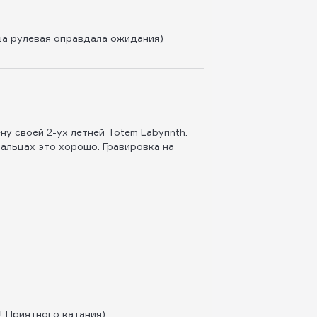
аша рулевая оправдала ожидания)
у своей 2-ух летней Totem Labyrinth.
пальцах это хорошо. Гравировка на
! Приятного катания)