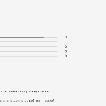
9
1
0
0
0
е заказываю эту рулевую всем
а очень долго остаётся плавной