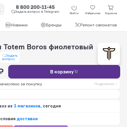
8 800 200-11-45
Задать вопрос в Telegram
Войти
Избранное
Корзина
Новинки
Бренды
Ремонт самокатов
я Totem Boros фиолетовый
Задать
вопрос
₽
В корзину
начислено за покупку
Подробнее
воз из
3 магазинов
, сегодня
условия
доставки