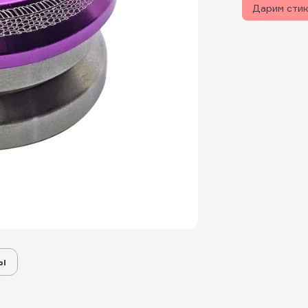
Дарим сти
ы