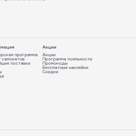
мация
Акции
ерская программа
Акции
т самокатов
Программа лояльности
йшие поставки
Промокоды
Бесплатные наклейки
ы
Скидки
да