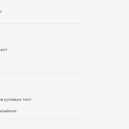
ю
тилт
на рулевую тилт
дизайном