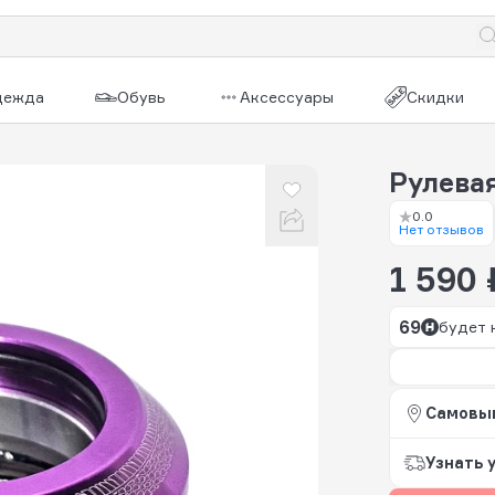
дежда
Обувь
Аксессуары
Скидки
Рулева
0.0
Нет отзывов
1 590 
69
будет 
Самовы
Узнать 