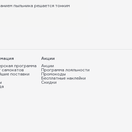
ранием пыльника решается тонким
мация
Акции
ерская программа
Акции
т самокатов
Программа лояльности
йшие поставки
Промокоды
Бесплатные наклейки
ы
Скидки
да