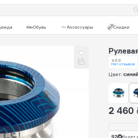
дежда
Обувь
Аксессуары
Скидки
Рулевая
0.0
Нет отзывов
Цвет:
сини
2 460 
92
будет 