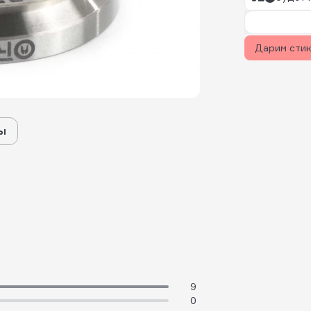
Дарим сти
ы
9
0