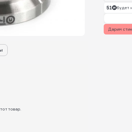
51
будет 
Дарим сти
ы
тот товар.