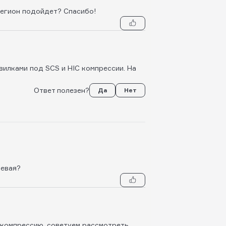
легион подойдет? Спасибо!
вилками под SCS и HIC компрессии. На
Ответ полезен?
Да
Нет
левая?
 компрессию, советуем рассмотреть