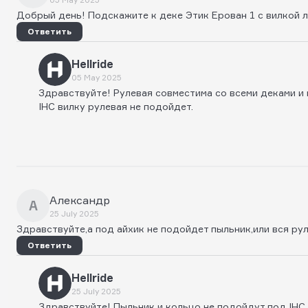
Добрый день! Подскажите к деке Этик Ерован 1 с вилкой 
Ответить
Hellride
05 May 2025
Здравствуйте! Рулевая совместима со всеми деками и 
IHC вилку рулевая не подойдет.
Александр
А
25 July 2025
Здравствуйте,а под айхик не подойдет пыльник,или вся ру
Ответить
Hellride
25 July 2025
Здравствуйте! Пыльник и кольцо не подойдут под IHC