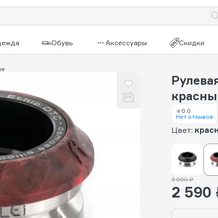
дежда
Обувь
Аксессуары
Скидки
ne
Рулевая
красны
0.0
Нет отзывов
Цвет:
крас
3 090 ₽
2 590 