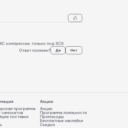
HIC компрессии, только под SCS
Ответ полезен?
Да
Нет
мация
Акции
ерская программа
Акции
т самокатов
Программа лояльности
йшие поставки
Промокоды
Бесплатные наклейки
ы
Скидки