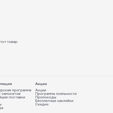
тот товар.
мация
Акции
ерская программа
Акции
т самокатов
Программа лояльности
йшие поставки
Промокоды
Бесплатные наклейки
ы
Скидки
да