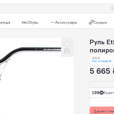
дежда
Обувь
Аксессуары
Скидки
Руль Et
полиро
0.0
Нет отзывов
5 665 
198
будет
Дарим сти