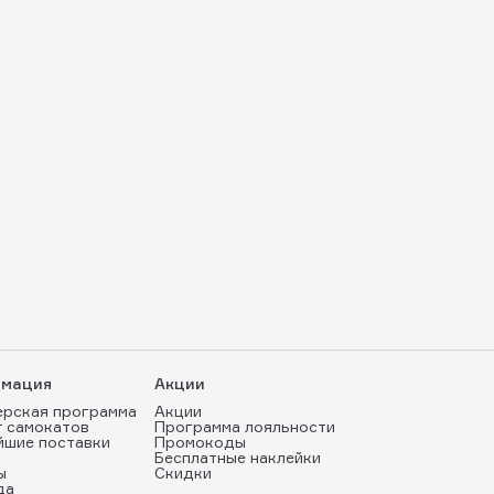
мация
Акции
ерская программа
Акции
т самокатов
Программа лояльности
йшие поставки
Промокоды
Бесплатные наклейки
ы
Скидки
да