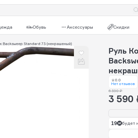
дежда
Обувь
Аксессуары
Скидки
к Backsweep Standard 73 (некрашеный)
Руль К
Backsw
некра
0.0
Нет отзывов
6 390 ₽
3 590 
19
будет 