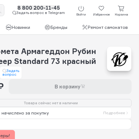
8 800 200-11-45
Задать вопрос в Telegram
Войти
Избранное
Корзина
Новинки
Бренды
Ремонт самокатов
омета Армагеддон Рубин
eep Standard 73 красный
Задать
вопрос
₽
В корзину
Товара сейчас нет в наличии
 начислено за покупку
Подробнее
керы!