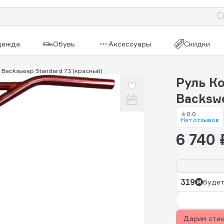
дежда
Обувь
Аксессуары
Скидки
Backsweep Standard 73 (красный)
Руль К
Backsw
0.0
Нет отзывов
6 740 
319
будет
Дарим сти