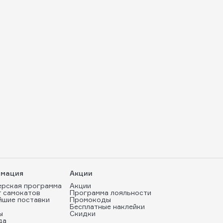
мация
Акции
ерская программа
Акции
т самокатов
Программа лояльности
йшие поставки
Промокоды
Бесплатные наклейки
ы
Скидки
да