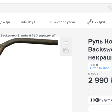
дежда
Обувь
Аксессуары
Скидки
Backsweep Standard 71 (некрашеный)
Руль К
Backswe
некра
0.0
Нет отзывов
6 390 ₽
2 990 
10
будет 