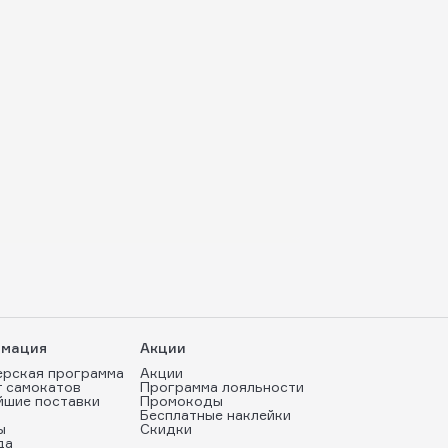
мация
Акции
ерская программа
Акции
т самокатов
Программа лояльности
йшие поставки
Промокоды
Бесплатные наклейки
ы
Скидки
да