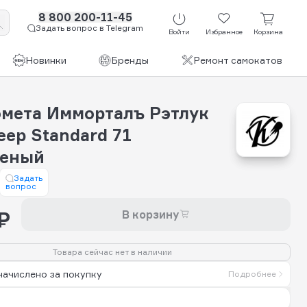
8 800 200-11-45
Задать вопрос в Telegram
Войти
Избранное
Корзина
Новинки
Бренды
Ремонт самокатов
омета Имморталъ Рэтлук
ep Standard 71
шеный
Задать
вопрос
₽
В корзину
Товара сейчас нет в наличии
начислено за покупку
Подробнее