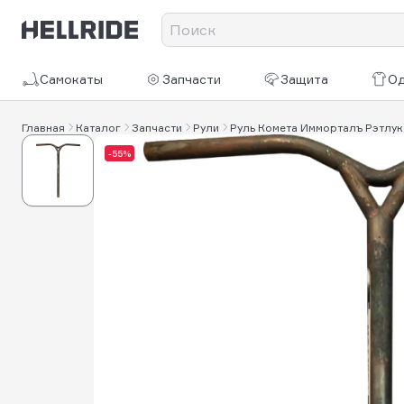
Самокаты
Запчасти
Защита
О
Главная
Каталог
Запчасти
Рули
Руль Комета Имморталъ Рэтлук 
-55%