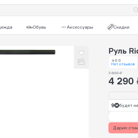
дежда
Обувь
Аксессуары
Скидки
Руль Ri
0.0
Нет отзывов
7 690 ₽
4 290 
9
будет н
Дарим сти