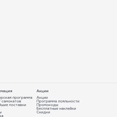
мация
Акции
ерская программа
Акции
т самокатов
Программа лояльности
йшие поставки
Промокоды
Бесплатные наклейки
ы
Скидки
да