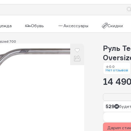
дежда
Обувь
Аксессуары
Скидки
sized 700
Руль T
Oversi
0.0
Нет отзывов
14 490
529
будет
Дарим сти