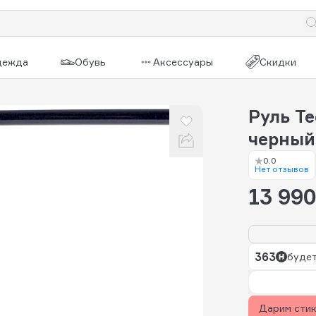
дежда
Обувь
Аксессуары
Скидки
Руль Te
черный
0.0
Нет отзывов
13 990
363
будет
Дарим сти