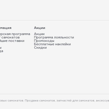
мация
Акции
ерская программа
Акции
т самокатов
Программа лояльности
йшие поставки
Промокоды
Бесплатные наклейки
ы
Скидки
да
ковых самокатов. Продажа самокатов, запчастей для самокатов, аксессу