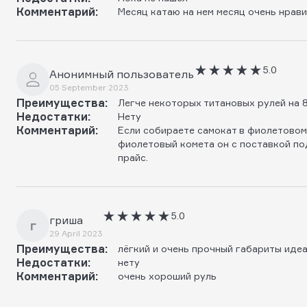
Комментарий:
Месяц катаю на нем месяц очень нрав
5.0
Анонимный пользователь
05 September 2023
Преимущества:
Легче некоторых титановых рулей на 8
Недостатки:
Нету
Комментарий:
Если собираете самокат в фиолетовом
фиолетовый комета он с поставкой по
прайс.
5.0
гриша
г
29 April 2023
Преимущества:
лёгкий и очень прочный габариты иде
Недостатки:
нету
Комментарий:
очень хороший руль