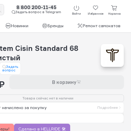
8 800 200-11-45
Задать вопрос в Telegram
Войти
Избранное
Корзина
Новинки
Бренды
Ремонт самокатов
tem Cisin Standard 68
истый
Задать
вопрос
₽
В корзину
Товара сейчас нет в наличии
 начислено за покупку
Подробнее
керы!
Сделано в HELLRIDE 🛠️