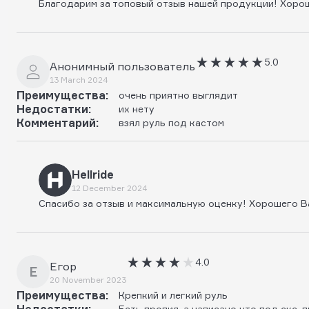
Благодарим за топовый отзыв нашей продукции! Хоро
5.0
Анонимный пользователь
13 March 2024
Преимущества:
очень приятно выглядит
Недостатки:
их нету
Комментарий:
взял руль под кастом
Hellride
12 December 2024
Спасибо за отзыв и максимальную оценку! Хорошего В
4.0
Егор
Е
20 November 2023
Преимущества:
Крепкий и легкий руль
Недостатки:
Есть пропил, а написано что под скс,