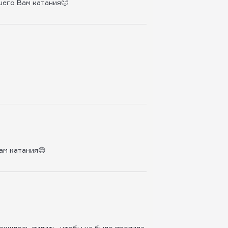
шего Вам катания🙂
ам катания😊
 пришлось пилить, чтобы не было пропила