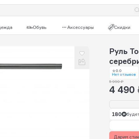
дежда
Обувь
Аксессуары
Скидки
Руль To
серебр
0.0
Нет отзывов
5 990 ₽
4 490 
180
будет
Дарим сти