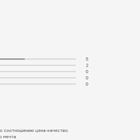
5
2
0
0
0
по соотношению цена-качество.
о мечта.