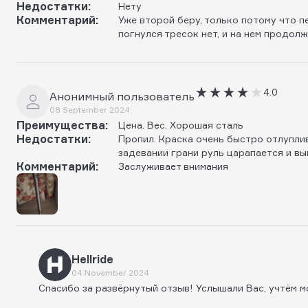
Недостатки:
Нету
Комментарий:
Уже второй беру, только потому что п
погнулся тресок нет, и на нем продол
4.0
Анонимный пользователь
08 September 2024
Преимущества:
Цена. Вес. Хорошая сталь
Недостатки:
Пропил. Краска очень быстро отлупли
задевании грани руль царапается и вы
Комментарий:
Заслуживает внимания
Hellride
04 November 2024
Спасибо за развёрнутый отзыв! Услышали Вас, учтём м