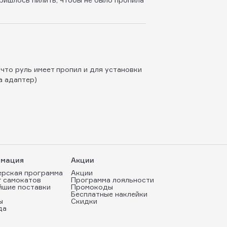
 что руль имеет пропил и для установки
а адаптер)
мация
Акции
ерская программа
Акции
т самокатов
Программа лояльности
йшие поставки
Промокоды
Бесплатные наклейки
ы
Скидки
да