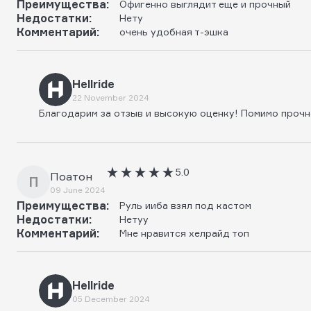
Преимущества:
Офигенно выглядит еще и прочный
Недостатки:
Нету
Комментарий:
очень удобная т-эшка
Hellride
22 November 2024
Благодарим за отзыв и высокую оценку! Помимо прочно
5.0
Поатон
П
09 June 2024
Преимущества:
Руль ииба взял под кастом
Недостатки:
Нетуу
Комментарий:
Мне нравится хелрайд топ
Hellride
05 December 2024