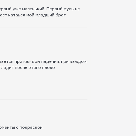
ервый уже маленький. Первый руль не
жает катаься мой младший брат
вается при каждом падении, при каждом
глядит после этого плохо
оменты с покраской.