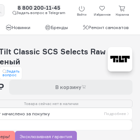
8 800 200-11-45
Задать вопрос в Telegram
Войти
Избранное
Корзина
Новинки
Бренды
Ремонт самокатов
ilt Classic SCS Selects Raw
шеный
Задать
вопрос
₽
В корзину
Товара сейчас нет в наличии
 начислено за покупку
Подробнее
керы!
Эксклюзивная гарантия