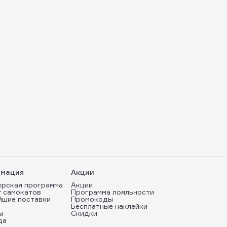
мация
Акции
ерская программа
Акции
т самокатов
Программа лояльности
йшие поставки
Промокоды
Бесплатные наклейки
ы
Скидки
да