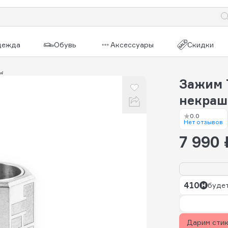
дежда
Обувь
Аксессуары
Скидки
aw
Зажим T
некра
0.0
Нет отзывов
7 990 
410
будет
Дарим сти