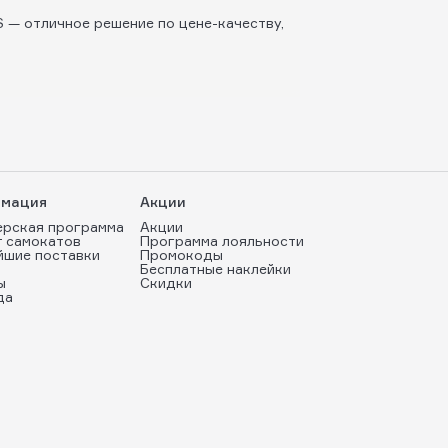
S — отличное решение по цене-качеству,
мация
Акции
ерская программа
Акции
т самокатов
Программа лояльности
йшие поставки
Промокоды
Бесплатные наклейки
ы
Скидки
да