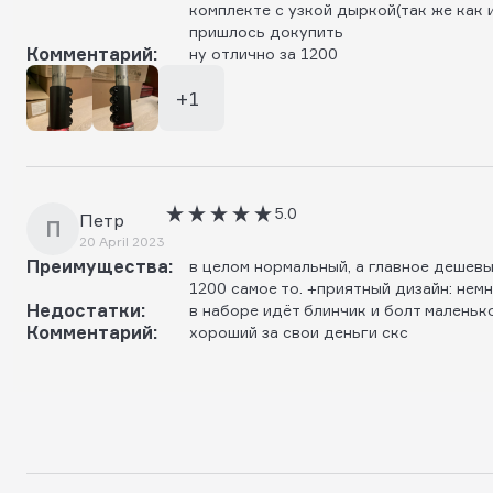
комплекте с узкой дыркой(так же как и
пришлось докупить
Комментарий:
ну отлично за 1200
+1
5.0
Петр
П
20 April 2023
Преимущества:
в целом нормальный, а главное дешевый
1200 самое то. +приятный дизайн: нем
Недостатки:
в наборе идёт блинчик и болт маленьк
Комментарий:
хороший за свои деньги скс