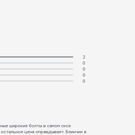
2
0
0
0
0
ьные широкие болты в самом сксе
 остальное цена оправдывает. Блинчик в