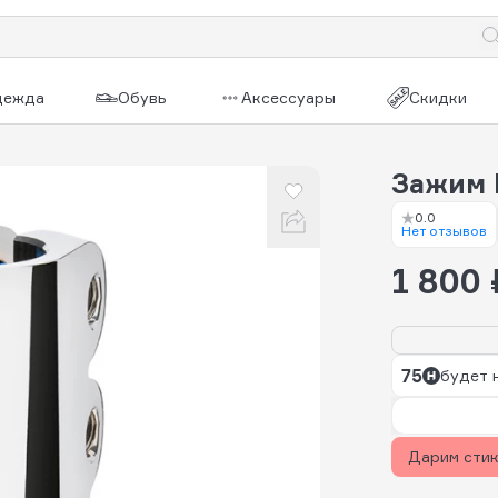
дежда
Обувь
Аксессуары
Скидки
Зажим 
0.0
Нет отзывов
1 800 
75
будет 
Дарим сти