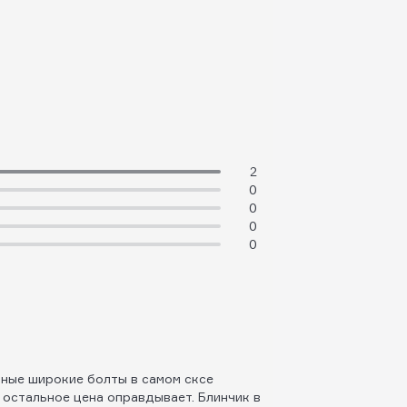
2
0
0
0
0
ьные широкие болты в самом сксе
 остальное цена оправдывает. Блинчик в