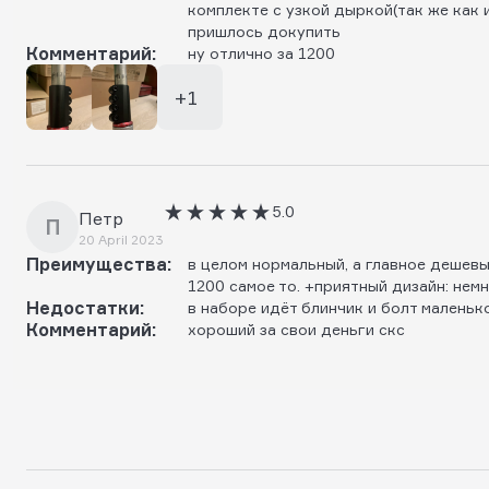
комплекте с узкой дыркой(так же как и
пришлось докупить
Комментарий:
ну отлично за 1200
+1
5.0
Петр
П
20 April 2023
Преимущества:
в целом нормальный, а главное дешевый
1200 самое то. +приятный дизайн: нем
Недостатки:
в наборе идёт блинчик и болт маленьк
Комментарий:
хороший за свои деньги скс