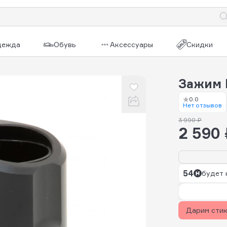
дежда
Обувь
Аксессуары
Скидки
Зажим 
0.0
Нет отзывов
3 990 ₽
2 590 
54
будет 
Дарим сти