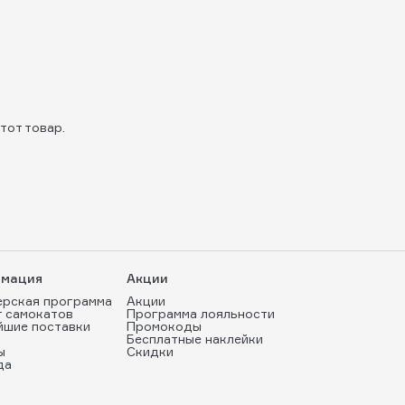
тот товар.
мация
Акции
ерская программа
Акции
т самокатов
Программа лояльности
йшие поставки
Промокоды
Бесплатные наклейки
ы
Скидки
да