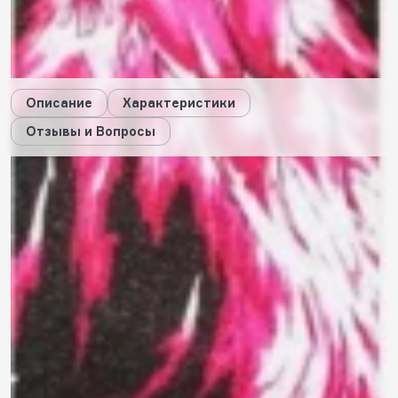
28
будет начислено за покупку
Дарим стикеры!
Описание
Характеристики
Отзывы и Вопросы
Описание
Характеристики
Отзывы
0
Вопросы
0
Вам ответит наш консультант или пользователи, купившие
этот товар.
Пока нет вопросов