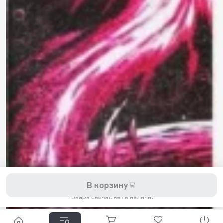
8 800 200-11-45
Задать вопрос в Telegram
5,0
Рейтинг магазина
Мы принимаем к оплате:
2026 © Hellride.ru — магазин трюковых самокатов. Продажа
В корзину
самокатов, запчастей для самокатов, аксессуаров, экипировки,
одежды и обуви.
Товара сейчас нет в наличии