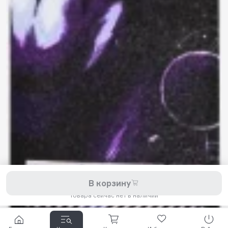
8 800 200-11-45
Задать вопрос в Telegram
5,0
Рейтинг магазина
Мы принимаем к оплате:
2026 © Hellride.ru — магазин трюковых самокатов. Продажа
В корзину
самокатов, запчастей для самокатов, аксессуаров, экипировки,
одежды и обуви.
Товара сейчас нет в наличии