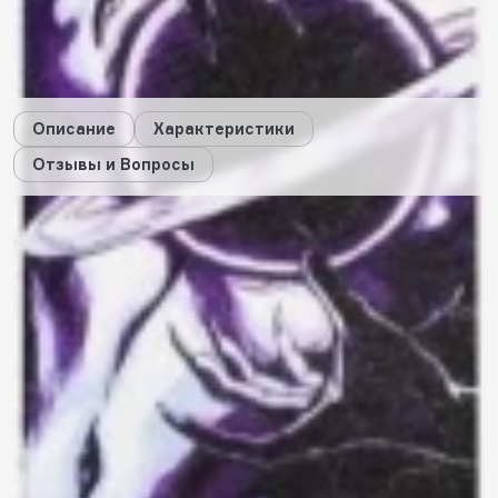
37
будет начислено за покупку
Дарим стикеры!
Описание
Характеристики
Отзывы и Вопросы
Описание
Характеристики
Отзывы
0
Вопросы
0
Пока нет отзывов
Оставить свой отзыв