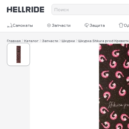
Самокаты
Запчасти
Защита
О
Главная
Каталог
Запчасти
Шкурки
Шкурка Shkurа рrоd Креветк