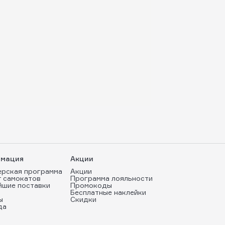
мация
Акции
ерская программа
Акции
т самокатов
Программа лояльности
йшие поставки
Промокоды
Бесплатные наклейки
ы
Скидки
да