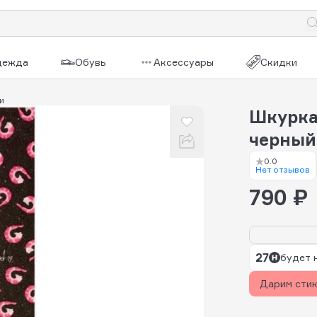
дежда
Обувь
Аксессуары
Скидки
и
Шкурка
черный
0.0
Нет отзывов
790 ₽
27
будет 
Дарим сти