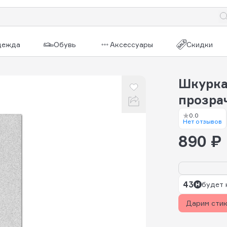
дежда
Обувь
Аксессуары
Скидки
Шкурка 
прозра
0.0
Нет отзывов
890 ₽
43
будет 
Дарим сти