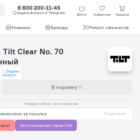
8 800 200-11-45
Задать вопрос в Telegram
Войти
Избранное
Корзина
Новинки
Бренды
Ремонт самокатов
Tilt Clear No. 70
чный
Задать
вопрос
В корзину
Товара сейчас нет в наличии
начислено за покупку
Подробнее
керы!
Эксклюзивная гарантия