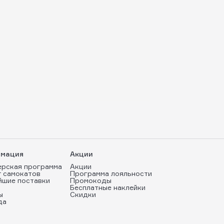
мация
Акции
ерская программа
Акции
т самокатов
Программа лояльности
йшие поставки
Промокоды
Бесплатные наклейки
ы
Скидки
да