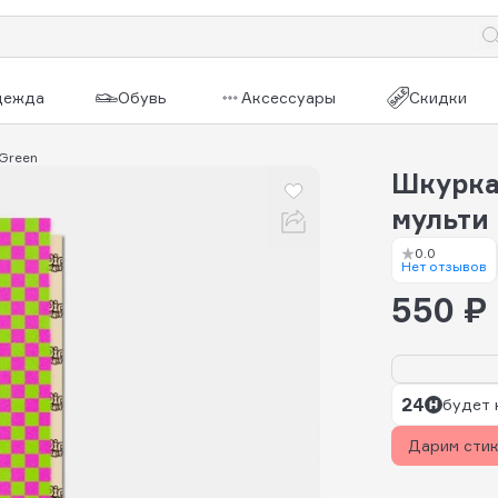
дежда
Обувь
Аксессуары
Скидки
 Green
Шкурка 
мульти
0.0
Нет отзывов
550 ₽
24
будет 
Дарим сти