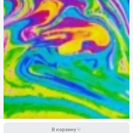
8 800 200-11-45
Задать вопрос в Telegram
5,0
Рейтинг магазина
Мы принимаем к оплате:
2026 © Hellride.ru — магазин трюковых самокатов. Продажа
В корзину
самокатов, запчастей для самокатов, аксессуаров, экипировки,
одежды и обуви.