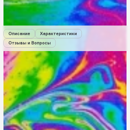
36
будет начислено за покупку
Дарим стикеры!
Описание
Характеристики
Отзывы и Вопросы
Описание
Характеристики
Отзывы
0
Вопросы
0
Вам ответит наш консультант или пользователи, купившие
этот товар.
Пока нет вопросов