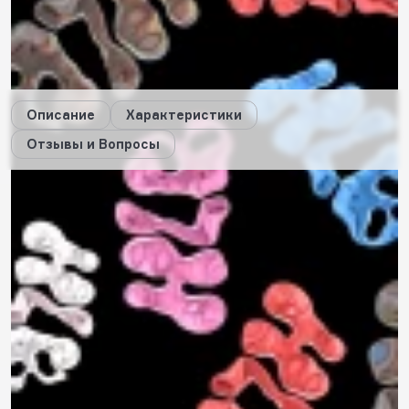
3
будет начислено за покупку
Дарим стикеры!
Описание
Характеристики
Отзывы и Вопросы
Описание
Характеристики
Отзывы
0
Вопросы
0
Пока нет отзывов
Оставить свой отзыв