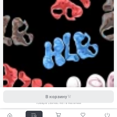
8 800 200-11-45
Задать вопрос в Telegram
5,0
Рейтинг магазина
Мы принимаем к оплате:
2026 © Hellride.ru — магазин трюковых самокатов. Продажа
В корзину
самокатов, запчастей для самокатов, аксессуаров, экипировки,
одежды и обуви.
Товара сейчас нет в наличии