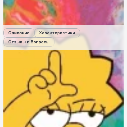
30
будет начислено за покупку
Дарим стикеры!
Описание
Характеристики
Отзывы и Вопросы
Описание
Характеристики
Отзывы
0
Вопросы
0
Пока нет отзывов
Оставить свой отзыв