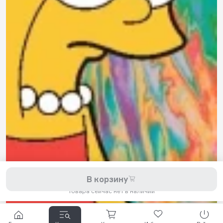
8 800 200-11-45
Задать вопрос в Telegram
5,0
Рейтинг магазина
Мы принимаем к оплате:
2026 © Hellride.ru — магазин трюковых самокатов. Продажа
В корзину
самокатов, запчастей для самокатов, аксессуаров, экипировки,
одежды и обуви.
Товара сейчас нет в наличии