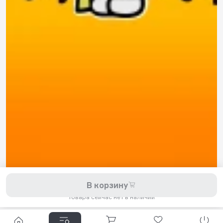
8 800 200-11-45
Задать вопрос в Telegram
5,0
Рейтинг магазина
Мы принимаем к оплате:
2026 © Hellride.ru — магазин трюковых самокатов. Продажа
В корзину
самокатов, запчастей для самокатов, аксессуаров, экипировки,
одежды и обуви.
Товара сейчас нет в наличии