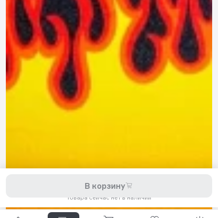
8 800 200-11-45
Задать вопрос в Telegram
5,0
Рейтинг магазина
Мы принимаем к оплате:
2026 © Hellride.ru — магазин трюковых самокатов. Продажа
В корзину
самокатов, запчастей для самокатов, аксессуаров, экипировки,
одежды и обуви.
Товара сейчас нет в наличии