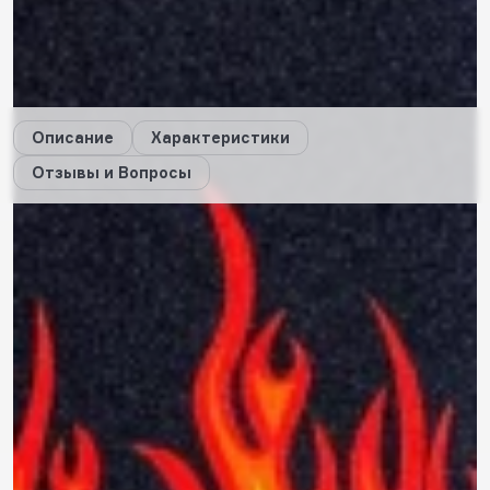
3
будет начислено за покупку
Дарим стикеры!
Описание
Характеристики
Отзывы и Вопросы
Описание
Характеристики
Отзывы
0
Вопросы
0
Вам ответит наш консультант или пользователи, купившие
этот товар.
Пока нет вопросов