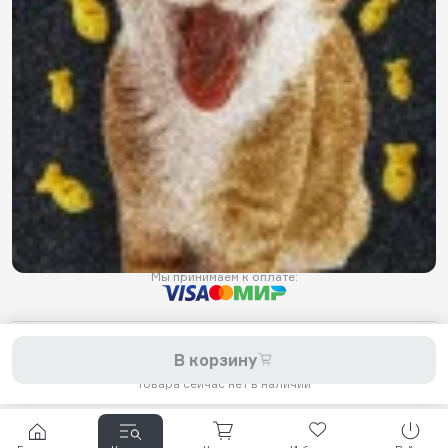
8 800 200-11-45
Задать вопрос в Telegram
5,0
Рейтинг магазина
Мы принимаем к оплате:
2026 © Hellride.ru — магазин трюковых самокатов. Продажа
В корзину
самокатов, запчастей для самокатов, аксессуаров, экипировки,
одежды и обуви.
Товара сейчас нет в наличии