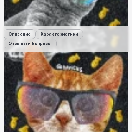
27
будет начислено за покупку
Дарим стикеры!
Описание
Характеристики
Отзывы и Вопросы
Описание
Характеристики
Отзывы
0
Вопросы
0
Пока нет отзывов
Оставить свой отзыв