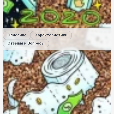
3
будет начислено за покупку
Дарим стикеры!
Описание
Характеристики
Отзывы и Вопросы
Описание
Характеристики
Отзывы
0
Вопросы
0
Пока нет отзывов
Оставить свой отзыв