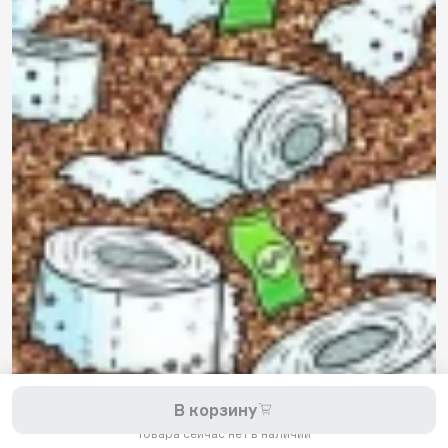
8 800 200-11-45
Задать вопрос в Telegram
5,0
Рейтинг магазина
Мы принимаем к оплате:
2026 © Hellride.ru — магазин трюковых самокатов. Продажа
В корзину
самокатов, запчастей для самокатов, аксессуаров, экипировки,
одежды и обуви.
Товара сейчас нет в наличии