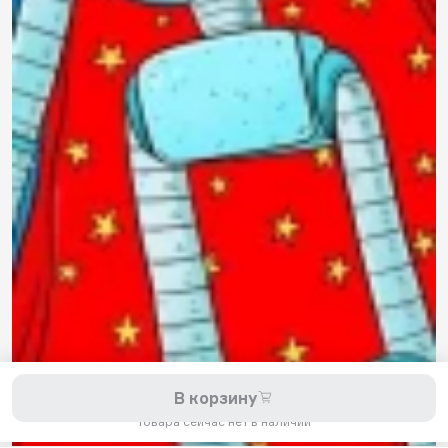
8 800 200-11-45
Задать вопрос в Telegram
5,0
Рейтинг магазина
Мы принимаем к оплате:
2026 © Hellride.ru — магазин трюковых самокатов. Продажа
В корзину
самокатов, запчастей для самокатов, аксессуаров, экипировки,
одежды и обуви.
Товара сейчас нет в наличии