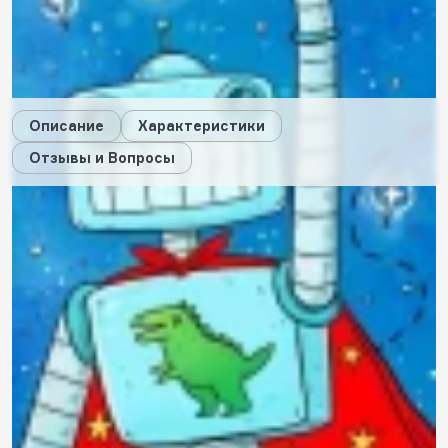
3
будет начислено за покупку
Дарим стикеры!
Описание
Характеристики
Отзывы и Вопросы
Описание
Характеристики
Отзывы
0
Вопросы
0
Пока нет отзывов
Оставить свой отзыв