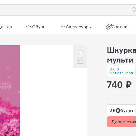
дежда
Обувь
Аксессуары
Скидки
Шкурка
мульти
0.0
Нет отзывов
740 ₽
39
будет 
Дарим сти