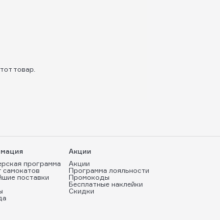
тот товар.
мация
Акции
ерская программа
Акции
т самокатов
Программа лояльности
йшие поставки
Промокоды
Бесплатные наклейки
ы
Скидки
да