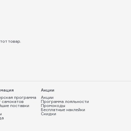
тот товар.
мация
Акции
ерская программа
Акции
т самокатов
Программа лояльности
йшие поставки
Промокоды
Бесплатные наклейки
ы
Скидки
да