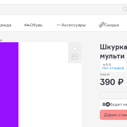
дежда
Обувь
Аксессуары
Скидки
am
Шкурка 
мульти
0.0
Нет отзывов
790 ₽
390 ₽
8
будет н
Дарим сти