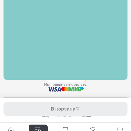
8 800 200-11-45
Задать вопрос в Telegram
5,0
Рейтинг магазина
Мы принимаем к оплате:
2026 © Hellride.ru — магазин трюковых самокатов. Продажа
В корзину
самокатов, запчастей для самокатов, аксессуаров, экипировки,
одежды и обуви.
Товара сейчас нет в наличии