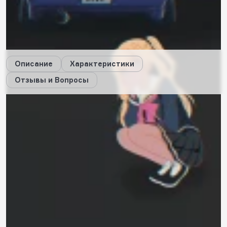
14
будет начислено за покупку
Дарим стикеры!
Описание
Характеристики
Отзывы и Вопросы
Описание
Характеристики
Отзывы
0
Вопросы
0
Вам ответит наш консультант или пользователи, купившие
этот товар.
Пока нет вопросов