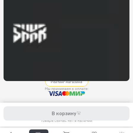
8 800 200-11-45
Задать вопрос в Telegram
5,0
Рейтинг магазина
Мы принимаем к оплате:
2026 © Hellride.ru — магазин трюковых самокатов. Продажа
В корзину
самокатов, запчастей для самокатов, аксессуаров, экипировки,
одежды и обуви.
Товара сейчас нет в наличии