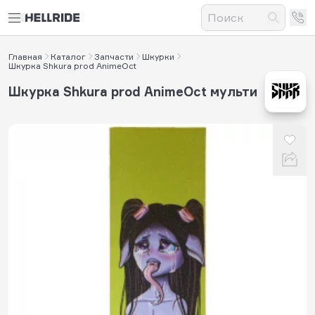
Главная
Каталог
Запчасти
Шкурки
Шкурка Shkurа рrоd AnimeOct
Шкурка Shkurа рrоd AnimeOct мульти