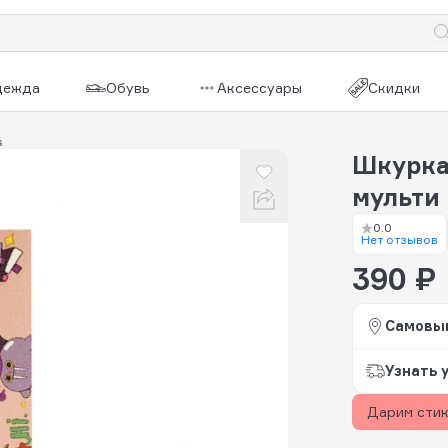
дежда
Обувь
Аксессуары
Скидки
s
Шкурка
мульти
0.0
Нет отзывов
390 ₽
Самовы
Узнать 
Дарим сти