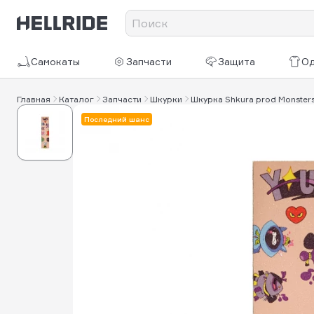
Самокаты
Запчасти
Защита
О
Главная
Каталог
Запчасти
Шкурки
Шкурка Shkurа рrоd Monster
Последний шанс