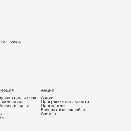
тот товар.
мация
Акции
ерская программа
Акции
т самокатов
Программа лояльности
йшие поставки
Промокоды
Бесплатные наклейки
ы
Скидки
да