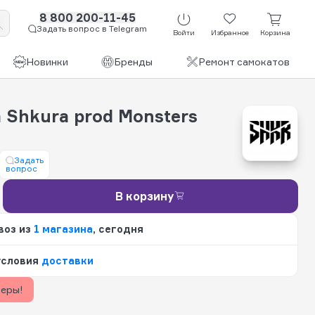
8 800 200-11-45
Задать вопрос в Telegram
Войти
Избранное
Корзина
Новинки
Бренды
Ремонт самокатов
 Shkurа рrоd Monsters
Задать
вопрос
В корзину
воз из
1 магазина
, сегодня
условия
доставки
керы!