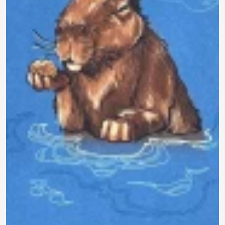
Характеристики
Отзывы
0
Вопросы
0
5.0 баллов на основе 5 оценок
5 баллов
5
4 балла
0
3 балла
0
2 балла
0
1 балл
0
Оставить свой отзыв
5.0
Анонимный пользователь
12 July 2026
Преимущества:
Имба
Недостатки:
Нету