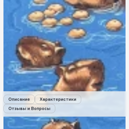
17
будет начислено за покупку
Цвет:
синий
Самовывоз из
3 магазинов
, сегодня
Узнать условия
доставки
Дарим стикеры!
Описание
Характеристики
Отзывы и Вопросы
Описание