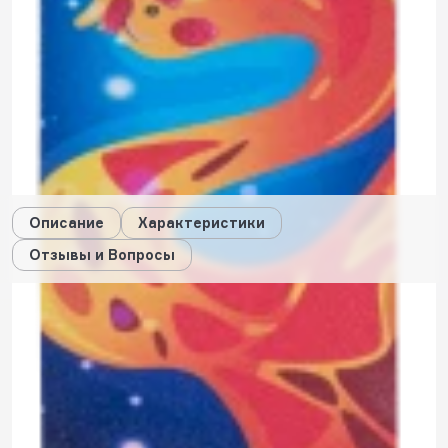
18
будет начислено за покупку
Самовывоз из
3 магазинов
, сегодня
Узнать условия
доставки
Дарим стикеры!
Описание
Характеристики
Отзывы и Вопросы
Описание
Характеристики
Отзывы
0
Вопросы
0
Пока нет отзывов