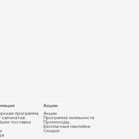
мация
Акции
ерская программа
Акции
т самокатов
Программа лояльности
йшие поставки
Промокоды
Бесплатные наклейки
ы
Скидки
да