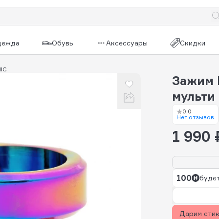
дежда
Обувь
Аксессуары
Скидки
HIC
Зажим 
мульти
0.0
Нет отзывов
1 990 
100
будет
Дарим сти