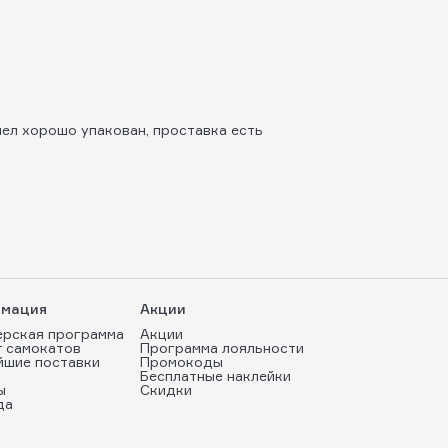
шел хорошо упакован, проставка есть
мация
Акции
ерская программа
Акции
т самокатов
Программа лояльности
йшие поставки
Промокоды
Бесплатные наклейки
ы
Скидки
да