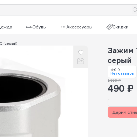
дежда
Обувь
Аксессуары
Скидки
IC (серый)
Зажим T
серый
0.0
Нет отзывов
1 550 ₽
490 ₽
Дарим сти