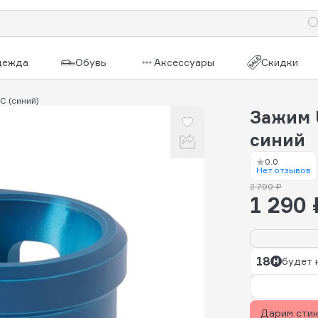
дежда
Обувь
Аксессуары
Скидки
HC (синий)
Зажим U
синий
0.0
Нет отзывов
2 790 ₽
1 290 
18
будет 
Дарим сти