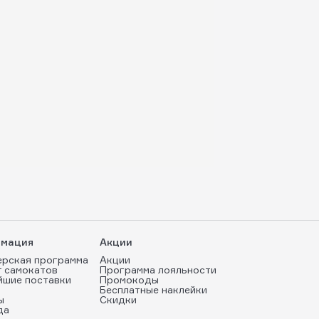
мация
Акции
ерская программа
Акции
т самокатов
Программа лояльности
йшие поставки
Промокоды
Бесплатные наклейки
ы
Скидки
да