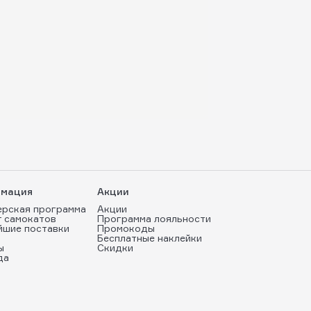
мация
Акции
ерская программа
Акции
т самокатов
Программа лояльности
йшие поставки
Промокоды
Бесплатные наклейки
ы
Скидки
да