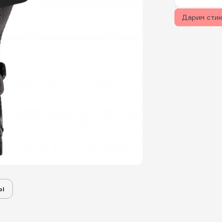
Дарим сти
ы