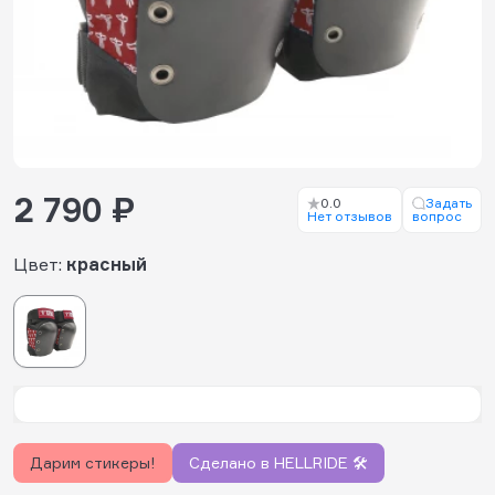
2 790 ₽
0.0
Задать
Нет отзывов
вопрос
Цвет:
красный
Дарим стикеры!
Сделано в HELLRIDE 🛠️