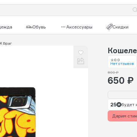
дежда
Обувь
Аксессуары
Скидки
K Враг
Кошеле
0.0
Нет отзывов
800 ₽
650 ₽
25
будет 
Дарим сти