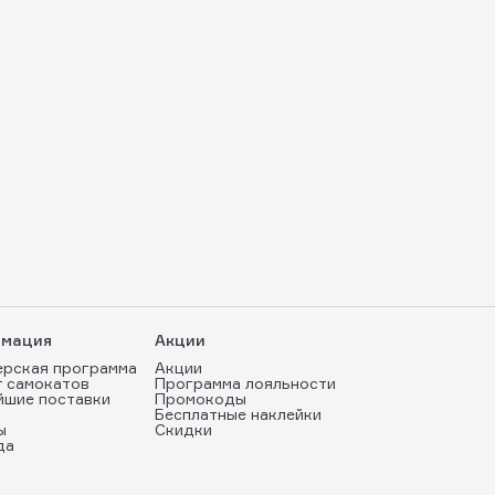
мация
Акции
ерская программа
Акции
т самокатов
Программа лояльности
йшие поставки
Промокоды
Бесплатные наклейки
ы
Скидки
да