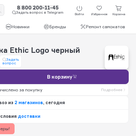
8 800 200-11-45
Задать вопрос в Telegram
Войти
Избранное
Корзина
Новинки
Бренды
Ремонт самокатов
ка Ethic Logo черный
Задать
вопрос
В корзину
ачислено за покупку
Подробнее
воз из
2 магазинов
, сегодня
условия
доставки
керы!