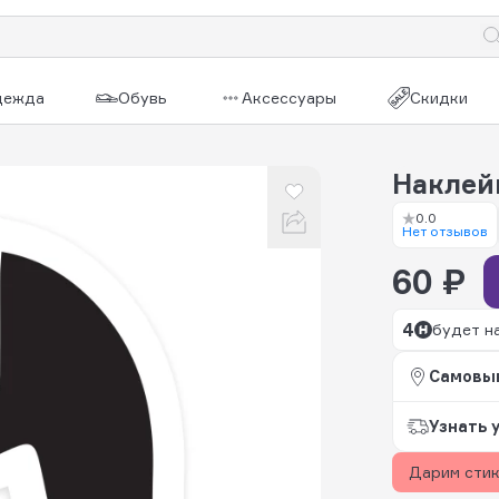
дежда
Обувь
Аксессуары
Скидки
Наклей
0.0
Нет отзывов
60 ₽
4
будет н
Самовы
Узнать 
Дарим сти