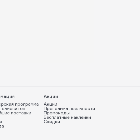
мация
Акции
ерская программа
Акции
т самокатов
Программа лояльности
йшие поставки
Промокоды
Бесплатные наклейки
ы
Скидки
да