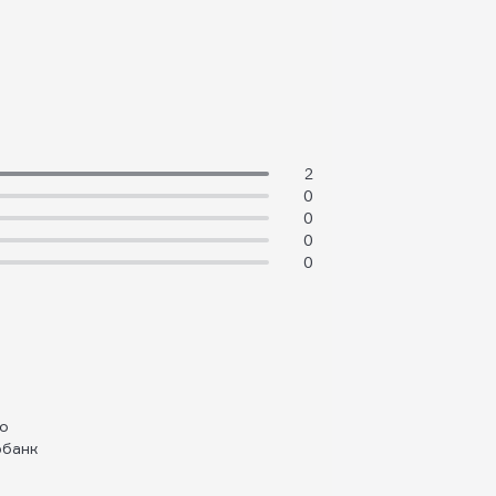
2
0
0
0
0
но
рбанк