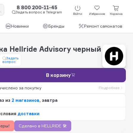
8 800 200-11-45
Задать вопрос в Telegram
Войти
Избранное
Корзина
Новинки
Бренды
Ремонт самокатов
а Hellride Advisory черный
Задать
вопрос
В корзину
ачислено за покупку
Подробнее
аз из
2 магазинов
, завтра
условия
доставки
керы!
Сделано в HELLRIDE 🛠️