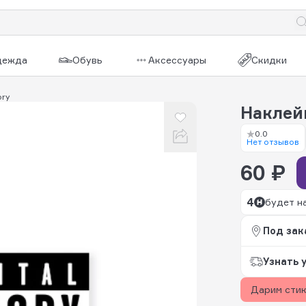
дежда
Обувь
Аксессуары
Скидки
ory
Наклейк
0.0
Нет отзывов
60 ₽
4
будет н
Под зак
Узнать 
Дарим сти